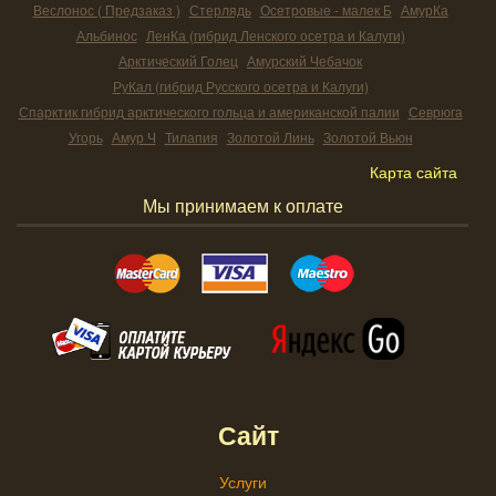
Веслонос ( Предзаказ )
Стерлядь
Осетровые - малек Б
АмурКа
Альбинос
ЛенКа (гибрид Ленского осетра и Калуги)
Арктический Голец
Амурский Чебачок
РуКал (гибрид Русского осетра и Калуги)
Спарктик гибрид арктического гольца и американской палии
Севрюга
Угорь
Амур Ч
Тилапия
Золотой Линь
Золотой Вьюн
Карта сайта
Мы принимаем к оплате
Сайт
Услуги