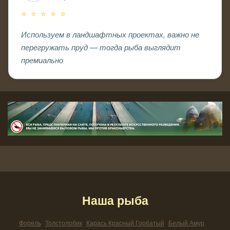
⭐ ⭐ ⭐ ⭐ ⭐
Используем в ландшафтных проектах, важно не
перегружать пруд — тогда рыба выглядит
премиально
Наша рыба
Форель
Толстолобик
Карась Красный Горбатый
Белый Амур