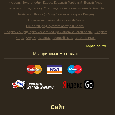
Форель
Толстолобик
Карась Красный Горбатый
Белый Амур
Веслонос ( Предзаказ )
Стерлядь
Осетровые - малек Б
АмурКа
Альбинос
ЛенКа (гибрид Ленского осетра и Калуги)
Арктический Голец
Амурский Чебачок
РуКал (гибрид Русского осетра и Калуги)
Спарктик гибрид арктического гольца и американской палии
Севрюга
Угорь
Амур Ч
Тилапия
Золотой Линь
Золотой Вьюн
Карта сайта
Мы принимаем к оплате
Сайт