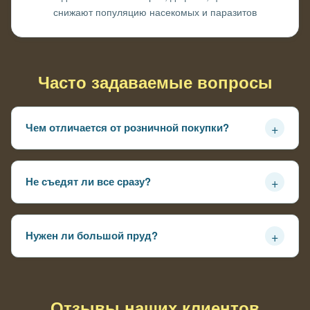
снижают популяцию насекомых и паразитов
Часто задаваемые вопросы
+
Чем отличается от розничной покупки?
Цена ниже, размер мельче 2-3 см, нет выбора — зато
количество для быстрого старта
+
Не съедят ли все сразу?
При достаточном количестве укрытий и растительности
часть выживет и размножится
+
Нужен ли большой пруд?
Нет, подходит для прудов от 500 литров — главное
камни и коряги для укрытий
Отзывы наших клиентов