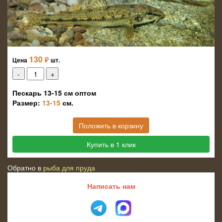
130
₽
Цена
шт.
Пескарь 13-15 см оптом
Размер:
13-15
см.
Положить в корзину
Купить в 1 клик
Обратно в
рыба для пруда
Написать нам