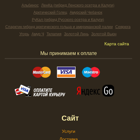
Альбинос
ЛенКа (гибрид Ленского осетра и Калуги)
Арктический Голец
Амурский Чебачок
РуКал (гибрид Русского осетра и Калуги)
Спарктик гибрид арктического гольца и американской палии
Севрюга
Угорь
Амур Ч
Тилапия
Золотой Линь
Золотой Вьюн
Карта сайта
Мы принимаем к оплате
Сайт
Услуги
Доставка