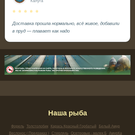
Калуга
⭐ ⭐ ⭐ ⭐ ⭐
Доставка прошла нормально, всё живое, добавили
в пруд — плавает как надо
Наша рыба
Форель
Толстолобик
Карась Красный Горбатый
Белый Амур
Веслонос ( Предзаказ )
Стерлядь
Осетровые - малек Б
АмурКа