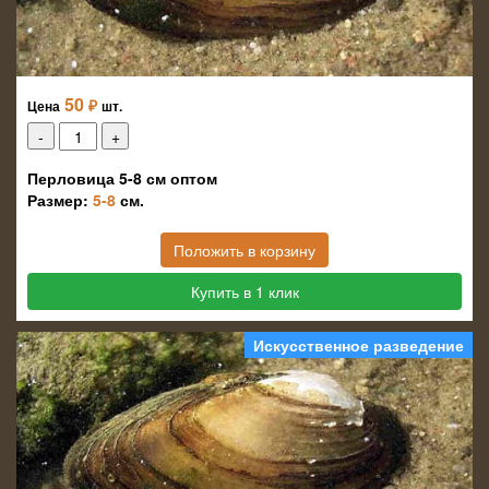
50
₽
Цена
шт.
Перловица 5-8 см оптом
Размер:
5-8
см.
Положить в корзину
Купить в 1 клик
Искусственное разведение