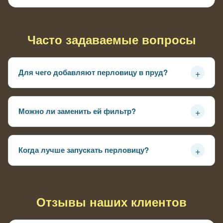
Часто задаваемые вопросы
+
Для чего добавляют перловицу в пруд?
Чтобы снизить мутность и поддерживать более
прозрачную воду естественным способом
+
Можно ли заменить ей фильтр?
Нет, она дополняет систему, но не заменяет
полноценную фильтрацию
+
Когда лучше запускать перловицу?
В уже работающий пруд, где вода стабилизировалась и
нет резких скачков
Отзывы наших клиентов