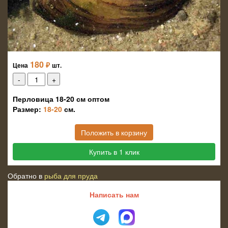
180
₽
Цена
шт.
Перловица 18-20 см оптом
Размер:
18-20
см.
Положить в корзину
Купить в 1 клик
Обратно в
рыба для пруда
Написать нам