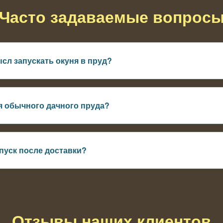
Часто задаваемые вопрос
сл запускать окуня в пруд?
лкая рыба, чтобы контролировать её количество
я обычного дачного пруда?
мовая база и нормальная глубина
пуск после доставки?
 выравнивают и выпускают рыбу постепенно
Отзывы наших клиентов