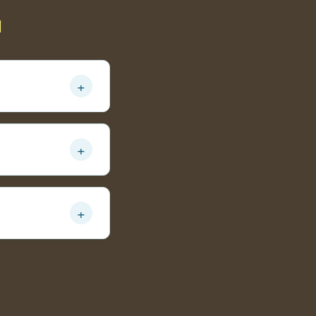
ы
+
+
+