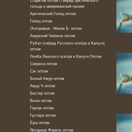
Спарктик оптом ( гибрид арктического
гольца и американской палии)
Арктический Голец оптом
Голец оптом
Осетровые - Малек Б. оптом
Амурский Чебачок оптом
РуКал (гибрид Русского осетра и Калуги)
оптом
ЛенКа Ленского осетра и Калуги Оптом
Севрюга оптом
Сиг оптом
Белый Амур оптом
Амур Ч оптом
Бестер оптом
Вьюн оптом
Горчак оптом
Густера оптом
Ёрш оптом
Янтарная Форель оптом