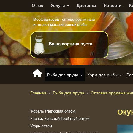
О нас
Услуги
Доставка
Новости
К
Мосфиштрейд - оптово-розничный
интернет магазин живой рыбы
Ваша корзина пуста
Рыба для пруда
Корм для рыбы
Ра
Главная
Рыба для пруда
Оптовая продажа жи
Оку
Форель Радужная оптом
Карась Красный Горбатый оптом
Угорь оптом