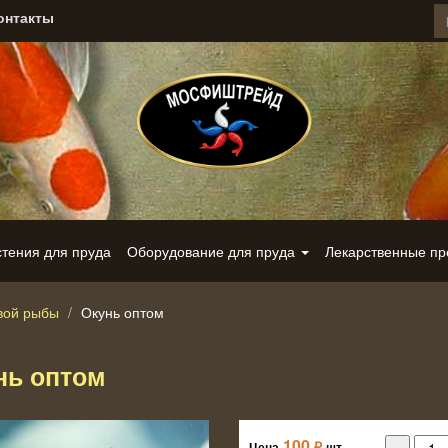
онтакты
стения для пруда
Оборудование для пруда
Лекарственные п
вой рыбы
Окунь оптом
нь оптом
100
₽
Цена
шт.