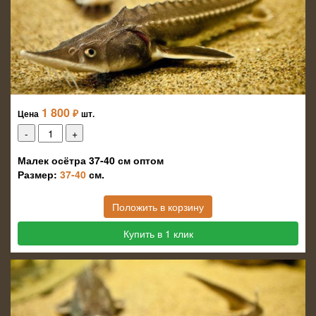
1 800
₽
Цена
шт.
Малек осётра 37-40 см оптом
Размер:
37-40
см.
Положить в корзину
Купить в 1 клик