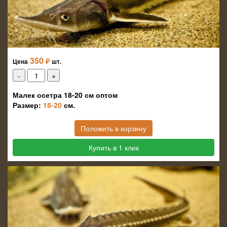
350
₽
Цена
шт.
Малек осетра 18-20 см оптом
Размер:
18-20
см.
Положить в корзину
Купить в 1 клик