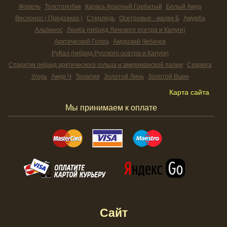
Форель
Толстолобик
Карась Красный Горбатый
Белый Амур
Веслонос ( Предзаказ )
Стерлядь
Осетровые - малек Б
АмурКа
Альбинос
ЛенКа (гибрид Ленского осетра и Калуги)
Арктический Голец
Амурский Чебачок
РуКал (гибрид Русского осетра и Калуги)
Спарктик гибрид арктического гольца и американской палии
Севрюга
Угорь
Амур Ч
Тилапия
Золотой Линь
Золотой Вьюн
Карта сайта
Мы принимаем к оплате
Сайт