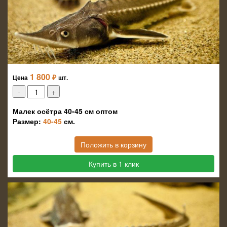
1 800
₽
Цена
шт.
Малек осётра 40-45 см оптом
Размер:
40-45
см.
Положить в корзину
Купить в 1 клик