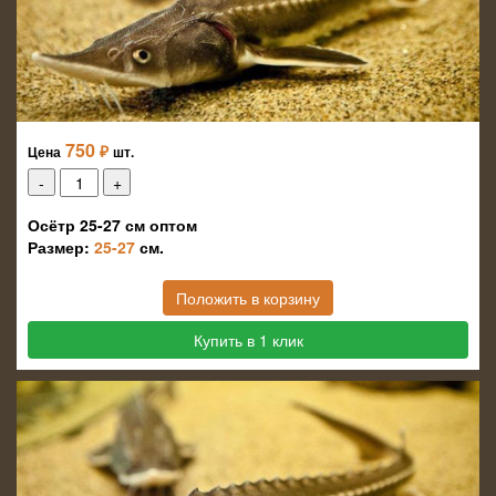
750
₽
Цена
шт.
Осётр 25-27 см оптом
Размер:
25-27
см.
Положить в корзину
Купить в 1 клик