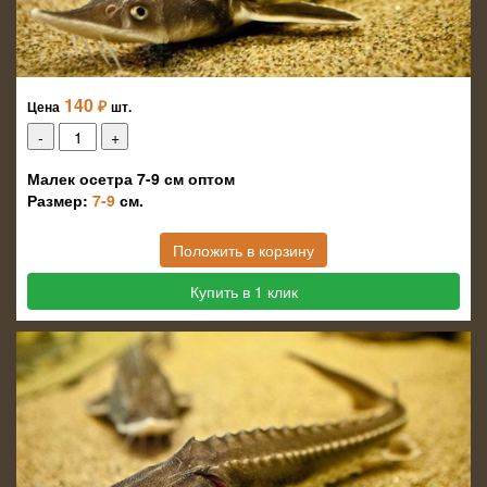
140
₽
Цена
шт.
Малек осетра 7-9 см оптом
Размер:
7-9
см.
Положить в корзину
Купить в 1 клик