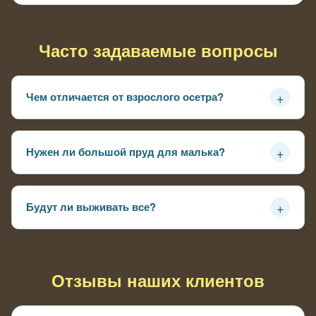
Часто задаваемые вопросы
+
Чем отличается от взрослого осетра?
Мельче, дешевле, выносливее — риск гибели ниже,
адаптация быстрее
+
Нужен ли большой пруд для малька?
Нет, подходит для прудов от 1000 литров — главное
укрытия от хищников и качественный корм
+
Будут ли выживать все?
Нет естественная убыль 20-30% — сильнейшие
выживают, слабые идут на корм или отсев
Отзывы наших клиентов