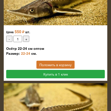
550
₽
Цена
шт.
Осётр 22-24 см оптом
Размер:
22-24
см.
Положить в корзину
Купить в 1 клик