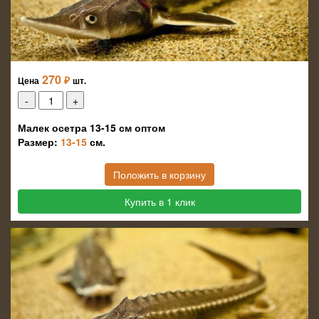
270
₽
Цена
шт.
Малек осетра 13-15 см оптом
Размер:
13-15
см.
Положить в корзину
Купить в 1 клик