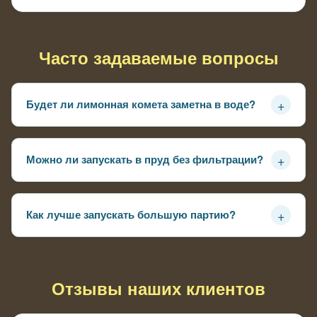
Часто задаваемые вопросы
+
Будет ли лимонная комета заметна в воде?
Да, светлый оттенок хорошо читается даже при
неидеальной прозрачности
+
Можно ли запускать в пруд без фильтрации?
Можно, если не перегружать водоём и следить за
состоянием воды
+
Как лучше запускать большую партию?
Дать воде выровнять температуру и выпускать рыбу
постепенно, а не сразу
Отзывы наших клиентов