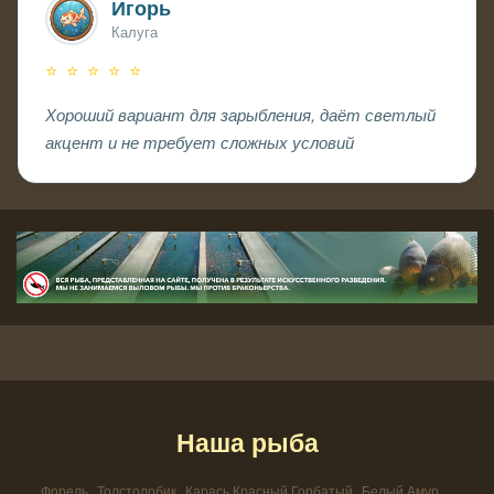
Игорь
Калуга
⭐ ⭐ ⭐ ⭐ ⭐
Хороший вариант для зарыбления, даёт светлый
акцент и не требует сложных условий
Наша рыба
Форель
Толстолобик
Карась Красный Горбатый
Белый Амур