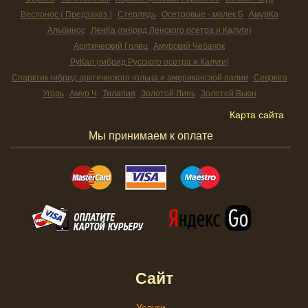
Веслонос ( Предзаказ )
Стерлядь
Осетровые - малек Б
АмурКа
Альбинос
ЛенКа (гибрид Ленского осетра и Калуги)
Арктический Голец
Амурский Чебачок
РуКал (гибрид Русского осетра и Калуги)
Спарктик гибрид арктического гольца и американской палии
Севрюга
Угорь
Амур Ч
Тилапия
Золотой Линь
Золотой Вьюн
Карта сайта
Мы принимаем к оплате
Сайт
Услуги