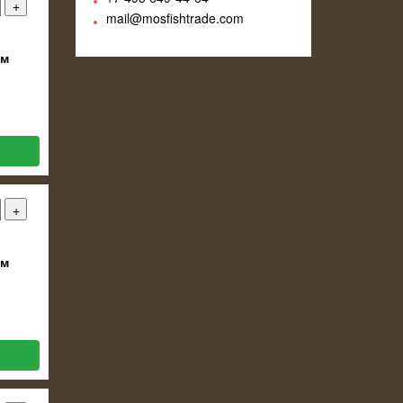
mail@mosfishtrade.com
ом
ом