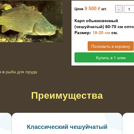
9 500
₽
Цена
шт.
Карп обыкновенный
(чешуйчатый) 60-70 см опт
Размер:
18-20 см
см.
Положить в корзину
Купить в 1 клик
о в
рыба для пруда
Преимущества
я
Классический чешуйчатый