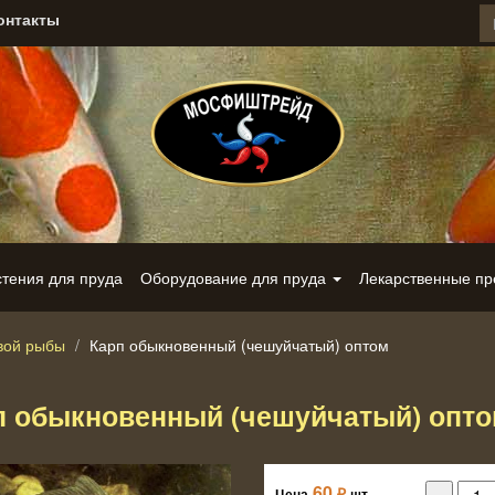
онтакты
стения для пруда
Оборудование для пруда
Лекарственные п
вой рыбы
Карп обыкновенный (чешуйчатый) оптом
п обыкновенный (чешуйчатый) опт
60
₽
Цена
шт.