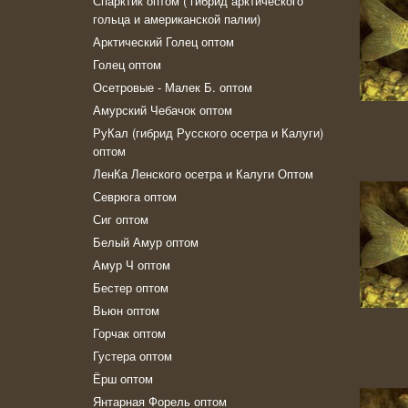
Спарктик оптом ( гибрид арктического
гольца и американской палии)
Арктический Голец оптом
Голец оптом
Осетровые - Малек Б. оптом
Амурский Чебачок оптом
РуКал (гибрид Русского осетра и Калуги)
оптом
ЛенКа Ленского осетра и Калуги Оптом
Севрюга оптом
Сиг оптом
Белый Амур оптом
Амур Ч оптом
Бестер оптом
Вьюн оптом
Горчак оптом
Густера оптом
Ёрш оптом
Янтарная Форель оптом