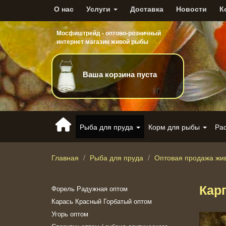
О нас
Услуги
Доставка
Новости
К
Мосфиштрейд - оптово-розничный
интернет магазин живой рыбы
Ваша корзина пуста
Рыба для пруда
Корм для рыбы
Ра
Главная
Рыба для пруда
Оптовая продажа жи
Кар
Форель Радужная оптом
Карась Красный Горбатый оптом
Угорь оптом