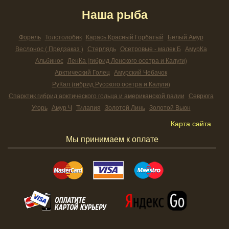
Наша рыба
Форель
Толстолобик
Карась Красный Горбатый
Белый Амур
Веслонос ( Предзаказ )
Стерлядь
Осетровые - малек Б
АмурКа
Альбинос
ЛенКа (гибрид Ленского осетра и Калуги)
Арктический Голец
Амурский Чебачок
РуКал (гибрид Русского осетра и Калуги)
Спарктик гибрид арктического гольца и американской палии
Севрюга
Угорь
Амур Ч
Тилапия
Золотой Линь
Золотой Вьюн
Карта сайта
Мы принимаем к оплате