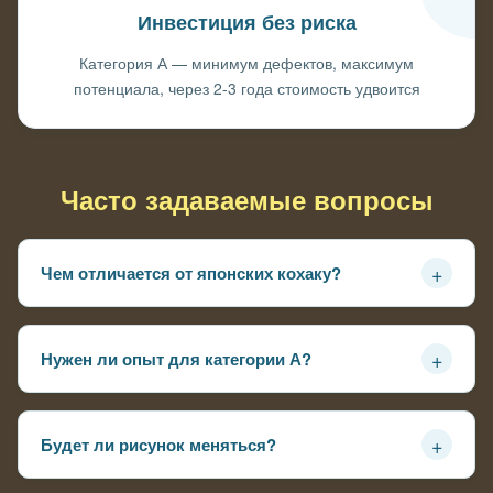
Инвестиция без риска
Категория А — минимум дефектов, максимум
потенциала, через 2-3 года стоимость удвоится
Часто задаваемые вопросы
+
Чем отличается от японских кохаку?
Выносливее к нашим зимам и летам, рост быстрее,
рисунок стабилизируется раньше
+
Нужен ли опыт для категории А?
Желателен — это уже серьезные рыбы, требуют
качественной фильтрации и аэрации
+
Будет ли рисунок меняться?
Минимально — цвета стабильны, пятна могут слегка