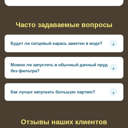
Часто задаваемые вопросы
+
Будет ли ситцевый карась заметен в воде?
Да, за счёт пёстрого окраса он хорошо выделяется
даже при неидеальной прозрачности
Можно ли запустить в обычный дачный пруд
+
без фильтра?
Можно, если не перегружать пруд и следить за водой,
рыба спокойно адаптируется
+
Как лучше запускать большую партию?
Не высыпать сразу, а дать воде и рыбе выровнять
температуру, затем постепенно выпускать
Отзывы наших клиентов