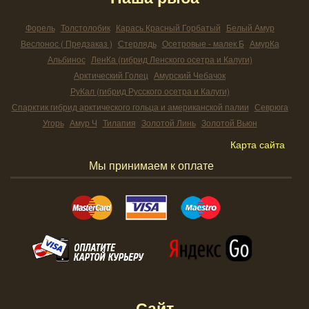
Форель
Толстолобик
Карась Красный Горбатый
Белый Амур
Веслонос ( Предзаказ )
Стерлядь
Осетровые - малек Б
АмурКа
Альбинос
ЛенКа (гибрид Ленского осетра и Калуги)
Арктический Голец
Амурский Чебачок
РуКал (гибрид Русского осетра и Калуги)
Спарктик гибрид арктического гольца и американской палии
Севрюга
Угорь
Амур Ч
Тилапия
Золотой Линь
Золотой Вьюн
Карта сайта
Мы принимаем к оплате
Сайт