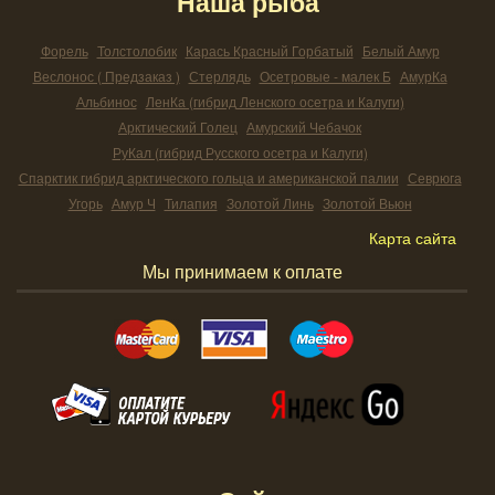
Наша рыба
Форель
Толстолобик
Карась Красный Горбатый
Белый Амур
Веслонос ( Предзаказ )
Стерлядь
Осетровые - малек Б
АмурКа
Альбинос
ЛенКа (гибрид Ленского осетра и Калуги)
Арктический Голец
Амурский Чебачок
РуКал (гибрид Русского осетра и Калуги)
Спарктик гибрид арктического гольца и американской палии
Севрюга
Угорь
Амур Ч
Тилапия
Золотой Линь
Золотой Вьюн
Карта сайта
Мы принимаем к оплате