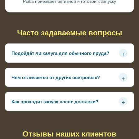
Рыба приезжает активной и готовой к запуску
Часто задаваемые вопросы
+
Подойдёт ли калуга для обычного пруда?
Только если пруд достаточно глубокий и есть аэрация, в
мелких водоёмах не рекомендуется
+
Чем отличается от других осетровых?
Более крупный вид, выбирают для больших водоёмов и
«серьёзных» проектов
+
Как проходит запуск после доставки?
Температуру воды выравнивают и выпускают рыбу
постепенно
Отзывы наших клиентов