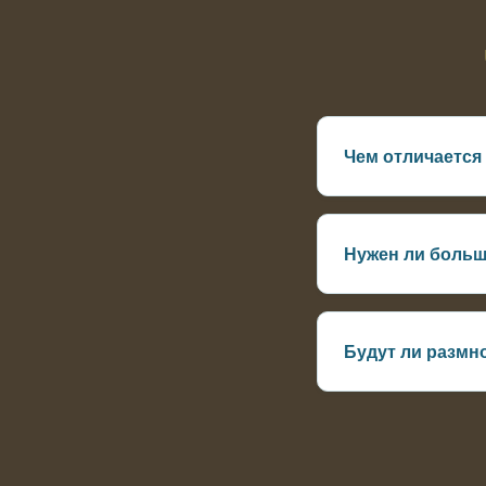
Чем отличается
Цена ниже, размер
Нужен ли больш
Желательно от 200
Будут ли размн
Да, при наличии м