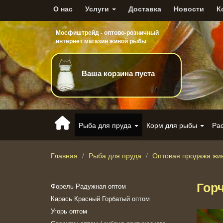
О нас
Услуги
Доставка
Новости
К
Мосфиштрейд - оптово-розничный
интернет магазин живой рыбы
Ваша корзина пуста
Рыба для пруда
Корм для рыбы
Ра
Главная
Рыба для пруда
Оптовая продажа жи
Гор
Форель Радужная оптом
Карась Красный Горбатый оптом
Угорь оптом