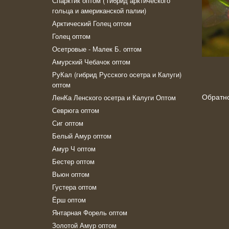
Спарктик оптом ( гибрид арктического
гольца и американской палии)
Арктический Голец оптом
Голец оптом
Осетровые - Малек Б. оптом
Амурский Чебачок оптом
РуКал (гибрид Русского осетра и Калуги)
оптом
Обратн
ЛенКа Ленского осетра и Калуги Оптом
Севрюга оптом
Сиг оптом
Белый Амур оптом
Амур Ч оптом
Бестер оптом
Вьюн оптом
Густера оптом
Ёрш оптом
Янтарная Форель оптом
Золотой Амур оптом