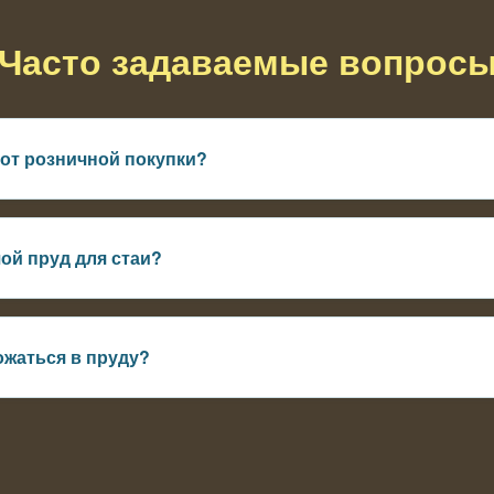
Часто задаваемые вопрос
 от розничной покупки?
 мельче для лучшей приживаемости, нет выбора конкретных ос
ой пруд для стаи?
0 литров на 20-30 рыб — иначе конкуренция за корм, замедлени
ожаться в пруду?
елководья с травой — самостоятельное пополнение через 1-2 го