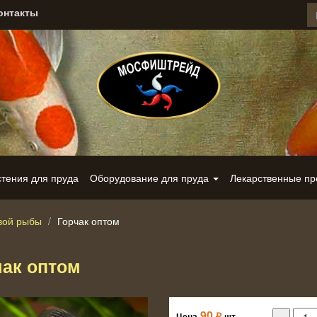
онтакты
стения для пруда
Оборудование для пруда
Лекарственные п
вой рыбы
Горчак оптом
чак оптом
90
₽
Цена
шт.