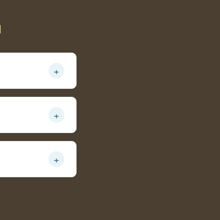
ы
+
обей
+
е роста
+
да