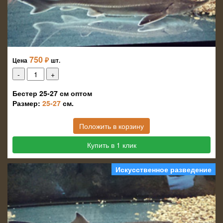
750
₽
Цена
шт.
Бестер 25-27 см оптом
Размер:
25-27
см.
Положить в корзину
Купить в 1 клик
Искусственное разведение