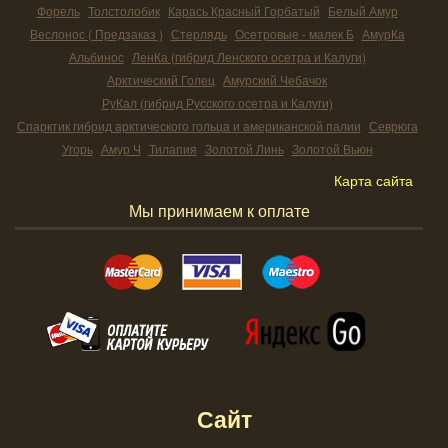
Форель
Толстолобик
Карась Красный Горбатый
Белый Амур
Веслонос ( Предзаказ )
Стерлядь
Осетровые - малек Б
АмурКа
Альбинос
ЛенКа (гибрид Ленского осетра и Калуги)
Арктический Голец
Амурский Чебачок
РуКал (гибрид Русского осетра и Калуги)
Спарктик гибрид арктического гольца и американской палии
Севрюга
Угорь
Амур Ч
Тилапия
Золотой Линь
Золотой Вьюн
Карта сайта
Мы принимаем к оплате
Сайт