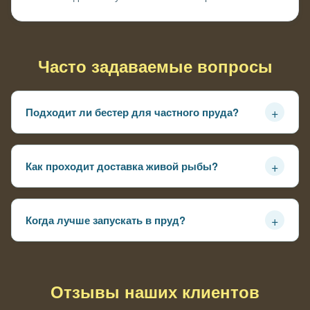
Часто задаваемые вопросы
+
Подходит ли бестер для частного пруда?
Да, при глубине от 1,5 м и наличии аэрации хорошо
подходит для зарыбления
+
Как проходит доставка живой рыбы?
Рыба перевозится в ёмкостях с кислородом и
приезжает готовой к запуску
+
Когда лучше запускать в пруд?
Весной или осенью при стабильной температуре воды
Отзывы наших клиентов