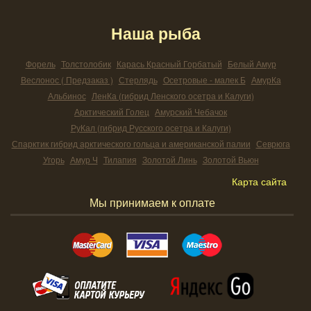
Наша рыба
Форель
Толстолобик
Карась Красный Горбатый
Белый Амур
Веслонос ( Предзаказ )
Стерлядь
Осетровые - малек Б
АмурКа
Альбинос
ЛенКа (гибрид Ленского осетра и Калуги)
Арктический Голец
Амурский Чебачок
РуКал (гибрид Русского осетра и Калуги)
Спарктик гибрид арктического гольца и американской палии
Севрюга
Угорь
Амур Ч
Тилапия
Золотой Линь
Золотой Вьюн
Карта сайта
Мы принимаем к оплате