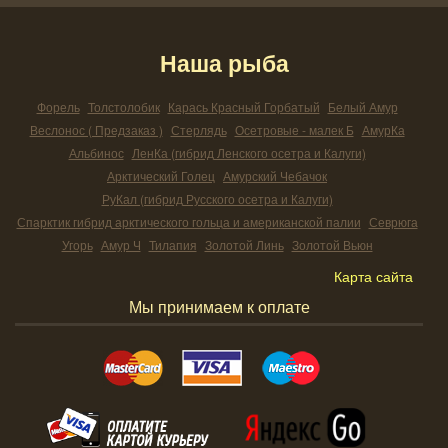
Наша рыба
Форель
Толстолобик
Карась Красный Горбатый
Белый Амур
Веслонос ( Предзаказ )
Стерлядь
Осетровые - малек Б
АмурКа
Альбинос
ЛенКа (гибрид Ленского осетра и Калуги)
Арктический Голец
Амурский Чебачок
РуКал (гибрид Русского осетра и Калуги)
Спарктик гибрид арктического гольца и американской палии
Севрюга
Угорь
Амур Ч
Тилапия
Золотой Линь
Золотой Вьюн
Карта сайта
Мы принимаем к оплате