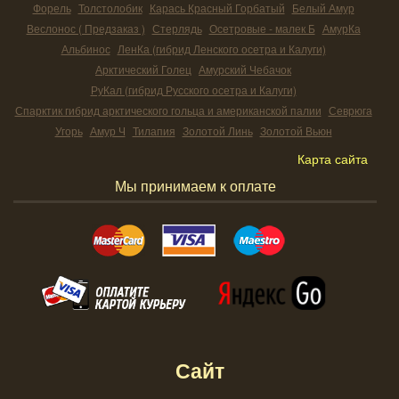
Форель
Толстолобик
Карась Красный Горбатый
Белый Амур
Веслонос ( Предзаказ )
Стерлядь
Осетровые - малек Б
АмурКа
Альбинос
ЛенКа (гибрид Ленского осетра и Калуги)
Арктический Голец
Амурский Чебачок
РуКал (гибрид Русского осетра и Калуги)
Спарктик гибрид арктического гольца и американской палии
Севрюга
Угорь
Амур Ч
Тилапия
Золотой Линь
Золотой Вьюн
Карта сайта
Мы принимаем к оплате
Сайт